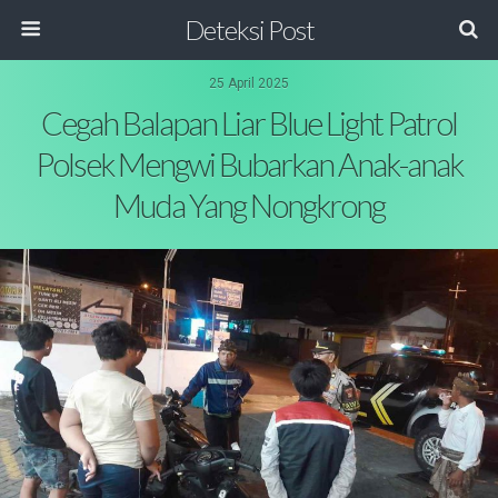
Deteksi Post
25 April 2025
Cegah Balapan Liar Blue Light Patrol
Polsek Mengwi Bubarkan Anak-anak
Muda Yang Nongkrong