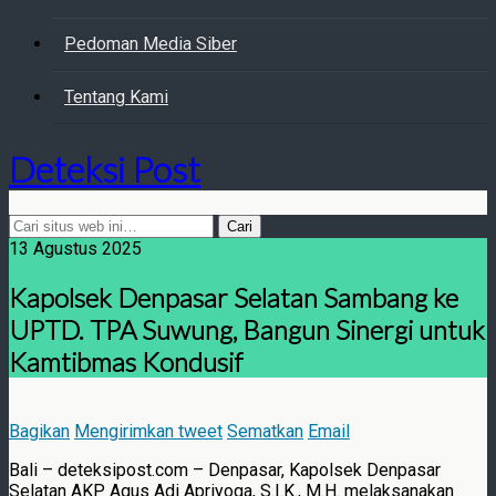
Pedoman Media Siber
Tentang Kami
Deteksi Post
13 Agustus 2025
Kapolsek Denpasar Selatan Sambang ke
UPTD. TPA Suwung, Bangun Sinergi untuk
Kamtibmas Kondusif
Bagikan
Mengirimkan tweet
Sematkan
Email
Bali – deteksipost.com – Denpasar, Kapolsek Denpasar
Selatan AKP Agus Adi Apriyoga, S.I.K., M.H. melaksanakan