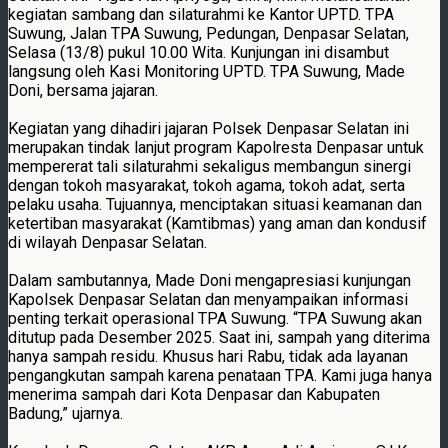
kegiatan sambang dan silaturahmi ke Kantor UPTD. TPA
Suwung, Jalan TPA Suwung, Pedungan, Denpasar Selatan,
Selasa (13/8) pukul 10.00 Wita. Kunjungan ini disambut
langsung oleh Kasi Monitoring UPTD. TPA Suwung, Made
Doni, bersama jajaran.
Kegiatan yang dihadiri jajaran Polsek Denpasar Selatan ini
merupakan tindak lanjut program Kapolresta Denpasar untuk
mempererat tali silaturahmi sekaligus membangun sinergi
dengan tokoh masyarakat, tokoh agama, tokoh adat, serta
pelaku usaha. Tujuannya, menciptakan situasi keamanan dan
ketertiban masyarakat (Kamtibmas) yang aman dan kondusif
di wilayah Denpasar Selatan.
Dalam sambutannya, Made Doni mengapresiasi kunjungan
Kapolsek Denpasar Selatan dan menyampaikan informasi
penting terkait operasional TPA Suwung. “TPA Suwung akan
ditutup pada Desember 2025. Saat ini, sampah yang diterima
hanya sampah residu. Khusus hari Rabu, tidak ada layanan
pengangkutan sampah karena penataan TPA. Kami juga hanya
menerima sampah dari Kota Denpasar dan Kabupaten
Badung,” ujarnya.