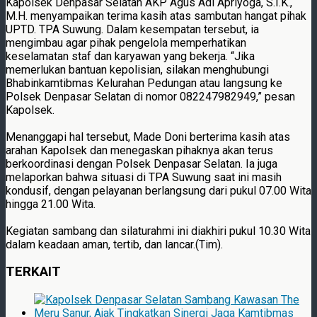
Kapolsek Denpasar Selatan AKP Agus Adi Apriyoga, S.I.K.,
M.H. menyampaikan terima kasih atas sambutan hangat pihak
UPTD. TPA Suwung. Dalam kesempatan tersebut, ia
mengimbau agar pihak pengelola memperhatikan
keselamatan staf dan karyawan yang bekerja. “Jika
memerlukan bantuan kepolisian, silakan menghubungi
Bhabinkamtibmas Kelurahan Pedungan atau langsung ke
Polsek Denpasar Selatan di nomor 082247982949,” pesan
Kapolsek.
Menanggapi hal tersebut, Made Doni berterima kasih atas
arahan Kapolsek dan menegaskan pihaknya akan terus
berkoordinasi dengan Polsek Denpasar Selatan. Ia juga
melaporkan bahwa situasi di TPA Suwung saat ini masih
kondusif, dengan pelayanan berlangsung dari pukul 07.00 Wita
hingga 21.00 Wita.
Kegiatan sambang dan silaturahmi ini diakhiri pukul 10.30 Wita
dalam keadaan aman, tertib, dan lancar.(Tim).
TERKAIT