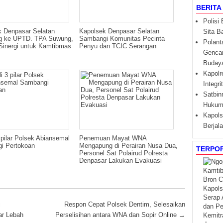
BERITA
Polisi
k Denpasar Selatan
Kapolsek Denpasar Selatan
Sita B
 ke UPTD. TPA Suwung,
Sambangi Komunitas Pecinta
Polant
Sinergi untuk Kamtibmas
Penyu dan TCIC Serangan
Gencar
Budaya 
Kapolr
Integr
Satbin
Hukum 
Kapols
Berjal
3 pilar Polsek Abiansemal
Penemuan Mayat WNA
i Pertokoan
Mengapung di Perairan Nusa Dua,
TERPO
Personel Sat Polairud Polresta
Denpasar Lakukan Evakuasi
i
Respon Cepat Polsek Dentim, Selesaikan
ar Lebah
Perselisihan antara WNA dan Sopir Online
→