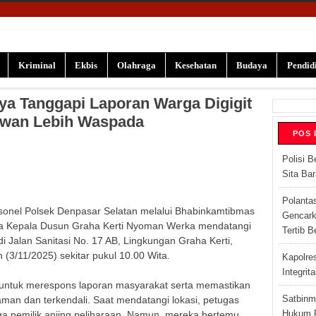
Kriminal
Ekbis
Olahraga
Kesehatan
Budaya
Pendid
a Tanggapi Laporan Warga Digigit
ewan Lebih Waspada
POS 
Polisi B
Sita Ba
Polanta
rsonel Polsek Denpasar Selatan melalui Bhabinkamtibmas
Gencark
ma Kepala Dusun Graha Kerti Nyoman Werka mendatangi
Tertib B
 di Jalan Sanitasi No. 17 AB, Lingkungan Graha Kerti,
(3/11/2025) sekitar pukul 10.00 Wita.
Kapolre
Integrit
 untuk merespons laporan masyarakat serta memastikan
 aman dan terkendali. Saat mendatangi lokasi, petugas
Satbinm
a pemilik anjing peliharaan. Namun, mereka bertemu
Hukum P