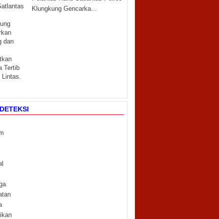
Klungkung Gencarka...
DETEKSI
m
m
al
ga
atan
a
ikan