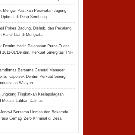
k Mengwi Pastikan Perawatan Jagung
n Optimal di Desa Sembung
asi Polres Badung, Dishub, dan Pecalang
n Parkir Liar di Mengwita
k Dentim Hadiri Pelepasan Purna Tugas
 1611-01/Dentim, Perkuat Sinergitas TNI-
amtibmas Bersama General Manager
akra, Kapolsek Dentim Perkuat Sinergi
ndusivitas Wilayah
Klungkung Tingkatkan Kesiapsiagaan
l Melalui Latihan Dalmas
Mengwi Bersama Linmas dan Bakamda
irasa Cemagi Zero Kriminal di Desa