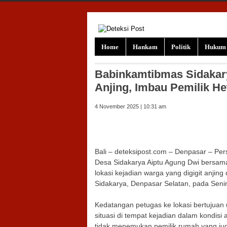
Skip to content
Home
Hankam
Politik
Hukum
Babinkamtibmas Sidakary
Anjing, Imbau Pemilik H
4 November 2025 | 10:31 am
Bali – deteksipost.com – Denpasar – Pe
Desa Sidakarya Aiptu Agung Dwi bersa
lokasi kejadian warga yang digigit anjing
Sidakarya, Denpasar Selatan, pada Senin 
Kedatangan petugas ke lokasi bertujuan
situasi di tempat kejadian dalam kondisi
tidak menemukan pemilik rumah yang jug