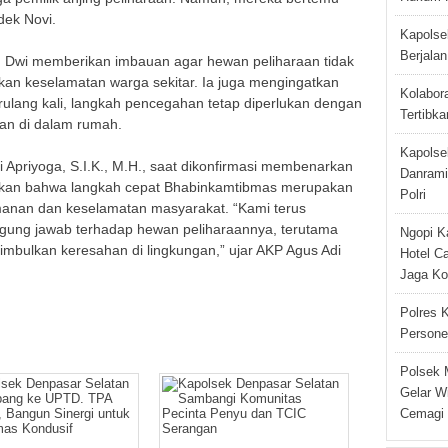
ek Novi.
Kapolse
Berjala
g Dwi memberikan imbauan agar hewan peliharaan tidak
an keselamatan warga sekitar. Ia juga mengingatkan
Kolabor
rulang kali, langkah pencegahan tetap diperlukan dengan
Tertibka
n di dalam rumah.
Kapolse
Apriyoga, S.I.K., M.H., saat dikonfirmasi membenarkan
Danramil
aikan bahwa langkah cepat Bhabinkamtibmas merupakan
Polri
manan dan keselamatan masyarakat. “Kami terus
gung jawab terhadap hewan peliharaannya, terutama
Ngopi K
nimbulkan keresahan di lingkungan,” ujar AKP Agus Adi
Hotel C
Jaga Ko
Polres 
Persone
Polsek 
Gelar W
Cemagi