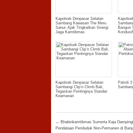
Kapolsek Denpasar Selatan
Kapolse
Sambang Kawasan The Meru
Sambang
Sanur, Ajak Tingkatkan Sinergi
Bangun 
Jaga Kamtibmas
Kondusif
Kapolsek Denpasar Selatan
Patroli 
Sambangi Clip’n Climb Bali,
Sambang
Tegaskan Pentingnya Standar
Keamanan
Post navigation
←
Bhabinkamtibmas Sumerta Kaja Damping
Pendataan Penduduk Non-Permanen di Banj