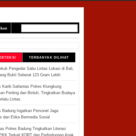
ikan
DETEKSI
TERBANYAK DILIHAT
ekuk Pengedar Sabu Lintas Lokasi di Bali,
rang Bukti Seberat 123 Gram Lebih
s Karib Satlantas Polres Klungkung
an Penling dan Binluh, Tingkatkan Budaya
erlalu Lintas.
s Badung Ingatkan Personel Jaga
as dan Etika Bermedia Sosial
as Polres Badung Tingkatkan Literasi
KK Terkait KDRT dan Perlindungan Anak