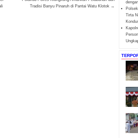
dengan
li
Tradisi Banyu Pinaruh di Pantai Watu Klotok
→
Polsek
Tirta 
Kondus
Kapolr
Person
Ungkap
TERPO