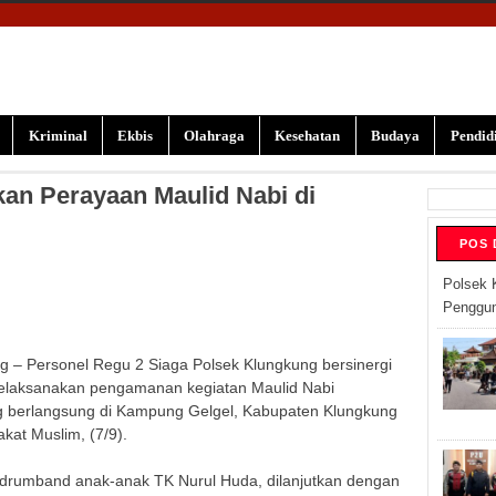
Kriminal
Ekbis
Olahraga
Kesehatan
Budaya
Pendid
an Perayaan Maulid Nabi di
POS 
Polsek 
Penggun
ng – Personel Regu 2 Siaga Polsek Klungkung bersinergi
aksanakan pengamanan kegiatan Maulid Nabi
berlangsung di Kampung Gelgel, Kabupaten Klungkung
akat Muslim, (7/9).
 drumband anak-anak TK Nurul Huda, dilanjutkan dengan