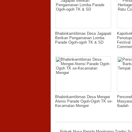
Bhabinkamtibmas Desa Jagapati
Kapolsek
Berikan Pengamanan Lomba
Penutup
Parade Ogoh-ogoh TK & SD
Festival
Commem
Bhabinkamtibmas Desa Mengwi
Persone
Atensi Parade Ogoh-Ogoh TK se-
Masyara
Kecamatan Mengwi
Ibadah
←
Polsek Nusa Penida Monitoring Tradisi Su