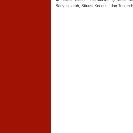
Post navigation
Banyupinaruh, Situasi Kondusif dan Terkenda