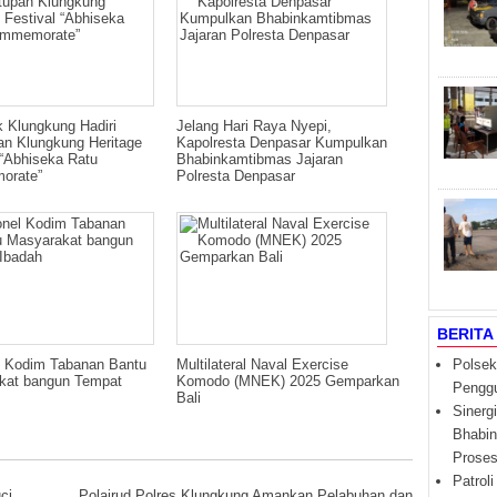
 Klungkung Hadiri
Jelang Hari Raya Nyepi,
an Klungkung Heritage
Kapolresta Denpasar Kumpulkan
 “Abhiseka Ratu
Bhabinkamtibmas Jajaran
orate”
Polresta Denpasar
BERITA
l Kodim Tabanan Bantu
Multilateral Naval Exercise
Polsek
kat bangun Tempat
Komodo (MNEK) 2025 Gemparkan
Penggu
Bali
Sinerg
Bhabi
Proses
Patrol
ci
Polairud Polres Klungkung Amankan Pelabuhan dan