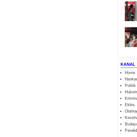
KANAL 
Home
Hanka
Politik
Huku
Krimin
Ekbis
Olahra
Keseh
Buday
Pendid