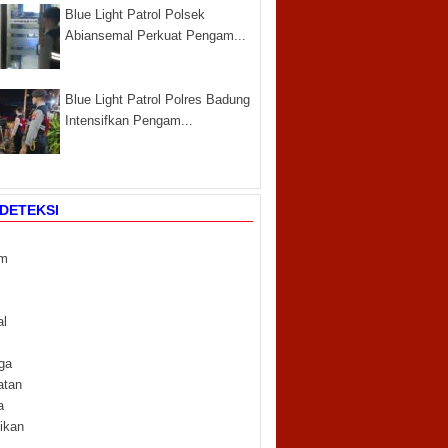
Blue Light Patrol Polsek
Abiansemal Perkuat Pengam...
Blue Light Patrol Polres Badung
Intensifkan Pengam...
DETEKSI
m
m
al
ga
atan
a
ikan