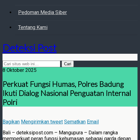
Pedoman Media Siber
Tentang Kami
Deteksi Post
8 Oktober 2025
Perkuat Fungsi Humas, Polres Badung
Ikuti Dialog Nasional Penguatan Internal
Polri
Bagikan
Mengirimkan tweet
Sematkan
Email
Bali – deteksipost.com – Mangupura – Dalam rangka
memperkuat peran fungsi kehumasan sebagai garda depan