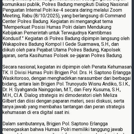
komunikasi publik, Polres Badung mengikuti Dialog Nasional
Penguatan Internal Polri ke-4 secara daring melalui Zoom
Meeting, Rabu (8/10/2025), yang berlangsung di Command
Center Polres Badung. Kegiatan ini mengangkat tema
“Memperkuat Posisi Humas Polri dalam Mendukung
Kebijakan Pemerintah untuk Terwujudnya Kamtibmas
Kondusif.” Kegiatan di Polres Badung dipimpin langsung oleh
Wakapolres Badung Kompol I Gede Suarmawa, S.H., dan
diikuti oleh para Pejabat Utama Polres Badung, Kapolsek
jajaran, serta Kasihumas Polsek se-jajaran Polres Badung.
Secara nasional, kegiatan ini dipimpin oleh Penata Kehumasan
TK. II Divisi Humas Polri Brigjen Pol. Drs. H. Saptono Erlangga
Waskitoroso, dengan menghadirkan narasumber dari berbagai
bidang, antara lain Brigjen Pol. Trunoyudo Wisnu Andiko, S.I.K.,
Dr. H. Syahganda Nainggolan, M.T., dan Fery Kusuma, S.H.,
M.H., CI.A. Dialog strategis ini dimoderatori oleh Meliza
Gilbert dan diisi dengan paparan materi, sesi diskusi, serta
tanya jawab yang membahas tantangan dan peran strategis
kehumasan di era digital saat ini.
Dalam sambutannya, Brigjen Pol. Saptono Erlangga
menegaskan bahwa Humas Polri memiliki tanggung jawab