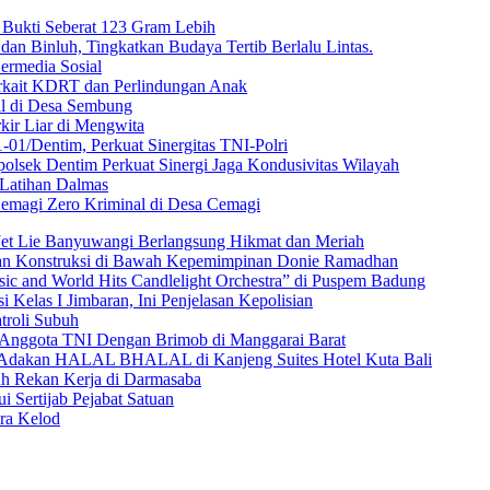
g Bukti Seberat 123 Gram Lebih
dan Binluh, Tingkatkan Budaya Tertib Berlalu Lintas.
Bermedia Sosial
rkait KDRT dan Perlindungan Anak
al di Desa Sembung
kir Liar di Mengwita
01/Dentim, Perkuat Sinergitas TNI-Polri
lsek Dentim Perkuat Sinergi Jaga Kondusivitas Wilayah
 Latihan Dalmas
emagi Zero Kriminal di Desa Cemagi
Jet Lie Banyuwangi Berlangsung Hikmat dan Meriah
dan Konstruksi di Bawah Kepemimpinan Donie Ramadhan
c and World Hits Candlelight Orchestra” di Puspem Badung
 Kelas I Jimbaran, Ini Penjelasan Kepolisian
troli Subuh
 Anggota TNI Dengan Brimob di Manggarai Barat
) Adakan HALAL BHALAL di Kanjeng Suites Hotel Kuta Bali
uh Rekan Kerja di Darmasaba
 Sertijab Pejabat Satuan
ra Kelod