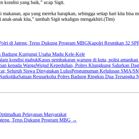
 kondisi yang baik,” ucap Sigit.
si makanan, apa yang mereka harapkan, sehingga setiap hari kita bis
i anak-anak kita,” tambah Sigit sekaligus mengakhiri.(Tim)
Kapolri Resmikan 32 SPP
s Badung Kunjungi Usaha Madu Kele-Kele
Kasus pembakaran warung di kuta, polisi amankan
Wujud Kepedulian, Polres Klungkung Salurkan Da
Pengumuman Kelulusan SMA/SMK d
Satuan Resnarkoba Polres Badung Ringkus Dua Tersangka N
 Optimalkan Pelayanan Masyarakat
 Jateng, Terus Dukung Program MBG
→