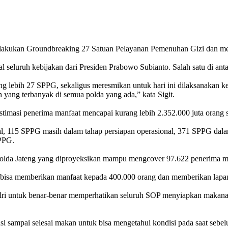
 melakukan Groundbreaking 27 Satuan Pelayanan Pemenuhan Gizi dan m
l seluruh kebijakan dari Presiden Prabowo Subianto. Salah satu di an
ng lebih 27 SPPG, sekaligus meresmikan untuk hari ini dilaksanakan k
yang terbanyak di semua polda yang ada,” kata Sigit.
estimasi penerima manfaat mencapai kurang lebih 2.352.000 juta orang 
nal, 115 SPPG masih dalam tahap persiapan operasional, 371 SPPG da
PPG.
Polda Jateng yang diproyeksikan mampu mengcover 97.622 penerima ma
bisa memberikan manfaat kepada 400.000 orang dan memberikan lapanga
olri untuk benar-benar memperhatikan seluruh SOP menyiapkan makanan
usi sampai selesai makan untuk bisa mengetahui kondisi pada saat seb