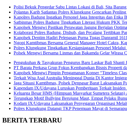
Polisi Bekuk Pengedar Sabu Lintas Lokasi di Bali, Sita Baran
Polantas Karib Satlantas Polres Klungkung Gencarkan Penling 
Kapolres Badung Ingatkan Personel Jaga Integritas dan Etika 
Satbinmas Polres Badung Tingkatkan Literasi Hukum PKK Te
Kapolsek Mengwi Pastikan Perawatan Jagung Berjalan Optim
Kolaborasi Polres Badung, Dishub, dan Pecalang Tertibkan Par
Kapolsek Dentim Hadiri Pelepasan Purna Tugas Danramil 1611-
Ngopi Kamtibmas Bersama General Manager Hotel Cakra, Kapo
Polres Klungkung Tingkatkan Kesiapsiagaan Personel Melalui
Polsek Mengwi Bersama Linmas dan Bakamda Gelar Wirasa C
Pengukuhan & Tasyakuran Pengurus Baru Laskar Bali Shanti 
PT Barata Perkasa Grup Fokus Kembangkan Bisnis Properti 
Kapolsek Mengwi Pimpin Pengamanan Konser “Timeless Classi
Terkait Wna Asal Australia Meninggal Dunia Di Kantor Imigrasi
Jaga Situasi Kamtibmas, Polsek Denpasar Barat Laksanakan Pa
Kapendam IX/Udayana Luruskan Pemberitaan Terkait Insiden
Keluarga Besar HMS (Himpuan Masyarkat Sumetera Selatan
Terungkap Motif Bullying Berujung Maut, Empat Pelaku Bun
Kodam IX/Udayana Laksanakan Penyegaran Organisasi Melalui
Polres Klungkung Datangi TKP Penemuan Mayat di Semarapu
BERITA TERBARU