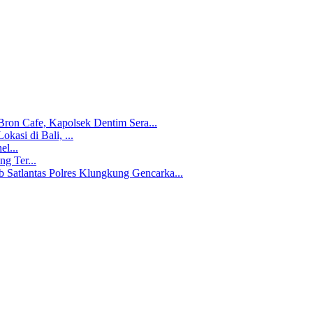
ron Cafe, Kapolsek Dentim Sera...
kasi di Bali, ...
l...
g Ter...
b Satlantas Polres Klungkung Gencarka...