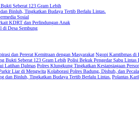
g Bukti Seberat 123 Gram Lebih
dan Binluh, Tingkatkan Budaya Tertib Berlalu Lintas.
Bermedia Sosial
rkait KDRT dan Perlindungan Anak
al di Desa Sembung
Ngopi Kamtibmas di B
Polisi Bekuk Pengedar Sabu Lintas Lo
Polres Klungkung Tingkatkan Kesiapsiagaan Persone
Kolaborasi Polres Badung, Dishub, dan Pecalan
Polantas Kari