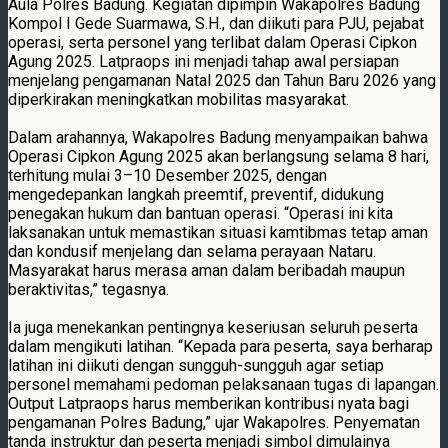
Aula Polres Badung. Kegiatan dipimpin Wakapolres Badung
Kompol I Gede Suarmawa, S.H., dan diikuti para PJU, pejabat
operasi, serta personel yang terlibat dalam Operasi Cipkon
Agung 2025. Latpraops ini menjadi tahap awal persiapan
menjelang pengamanan Natal 2025 dan Tahun Baru 2026 yang
diperkirakan meningkatkan mobilitas masyarakat.
Dalam arahannya, Wakapolres Badung menyampaikan bahwa
Operasi Cipkon Agung 2025 akan berlangsung selama 8 hari,
terhitung mulai 3–10 Desember 2025, dengan
mengedepankan langkah preemtif, preventif, didukung
penegakan hukum dan bantuan operasi. “Operasi ini kita
laksanakan untuk memastikan situasi kamtibmas tetap aman
dan kondusif menjelang dan selama perayaan Nataru.
Masyarakat harus merasa aman dalam beribadah maupun
beraktivitas,” tegasnya.
Ia juga menekankan pentingnya keseriusan seluruh peserta
dalam mengikuti latihan. “Kepada para peserta, saya berharap
latihan ini diikuti dengan sungguh-sungguh agar setiap
personel memahami pedoman pelaksanaan tugas di lapangan.
Output Latpraops harus memberikan kontribusi nyata bagi
pengamanan Polres Badung,” ujar Wakapolres. Penyematan
tanda instruktur dan peserta menjadi simbol dimulainya