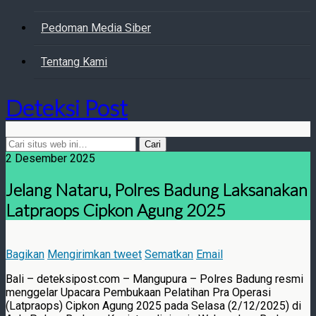
Pedoman Media Siber
Tentang Kami
Deteksi Post
2 Desember 2025
Jelang Nataru, Polres Badung Laksanakan
Latpraops Cipkon Agung 2025
Bagikan
Mengirimkan tweet
Sematkan
Email
Bali – deteksipost.com – Mangupura – Polres Badung resmi
menggelar Upacara Pembukaan Pelatihan Pra Operasi
(Latpraops) Cipkon Agung 2025 pada Selasa (2/12/2025) di