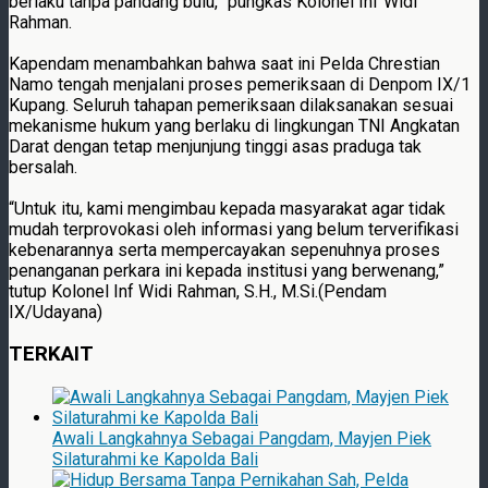
berlaku tanpa pandang bulu,” pungkas Kolonel Inf Widi
Rahman.
Kapendam menambahkan bahwa saat ini Pelda Chrestian
Namo tengah menjalani proses pemeriksaan di Denpom IX/1
Kupang. Seluruh tahapan pemeriksaan dilaksanakan sesuai
mekanisme hukum yang berlaku di lingkungan TNI Angkatan
Darat dengan tetap menjunjung tinggi asas praduga tak
bersalah.
“Untuk itu, kami mengimbau kepada masyarakat agar tidak
mudah terprovokasi oleh informasi yang belum terverifikasi
kebenarannya serta mempercayakan sepenuhnya proses
penanganan perkara ini kepada institusi yang berwenang,”
tutup Kolonel Inf Widi Rahman, S.H., M.Si.(Pendam
IX/Udayana)
TERKAIT
Awali Langkahnya Sebagai Pangdam, Mayjen Piek
Silaturahmi ke Kapolda Bali