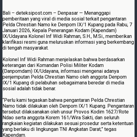
Bali – deteksipost.com – Denpasar — Menanggapi
pemberitaan yang viral di media sosial terkait pengantaran
Pelda Chrestian Namo ke Denpom IX/1 Kupang pada Rabu, 7
Januari 2026, Kepala Penerangan Kodam (Kapendam)
IX/Udayana Kolonel Inf Widi Rahman, S.H., M.Si., memberikan
klarifikasi resmi guna meluruskan informasi yang berkembang
di tengah masyarakat.
Kolonel Inf Widi Rahman menjelaskan bahwa berdasarkan
keterangan dari Komandan Polisi Militer Kodam
(Danpomdam) IX/Udayana, informasi mengenai adanya
penjemputan Pelda Chrestian Namo oleh anggota Denpom
IX/1 Kupang di pelabuhan sebagaimana beredar di media
sosial adalah tidak benar.
“Perlu kami tegaskan bahwa pengantaran Pelda Chrestian
Namo tidak dilakukan oleh Denpom IX/1 Kupang. Pengantaran
tersebut dilaksanakan oleh unsur Provos Kodim 1627/Rote
Ndao serta anggota Korem 161/Wira Sakti, dan seluruh
rangkaian kegiatan dilakukan sesuai prosedur serta ketentuan
yang berlaku di lingkungan TNI Angkatan Darat,” tegas
Kapendam.