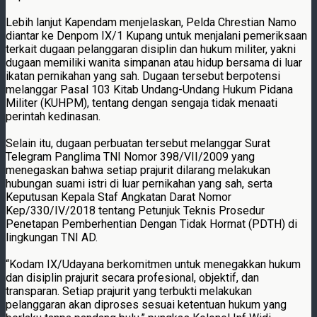
Lebih lanjut Kapendam menjelaskan, Pelda Chrestian Namo
diantar ke Denpom IX/1 Kupang untuk menjalani pemeriksaan
terkait dugaan pelanggaran disiplin dan hukum militer, yakni
dugaan memiliki wanita simpanan atau hidup bersama di luar
ikatan pernikahan yang sah. Dugaan tersebut berpotensi
melanggar Pasal 103 Kitab Undang-Undang Hukum Pidana
Militer (KUHPM), tentang dengan sengaja tidak menaati
perintah kedinasan.
Selain itu, dugaan perbuatan tersebut melanggar Surat
Telegram Panglima TNI Nomor 398/VII/2009 yang
menegaskan bahwa setiap prajurit dilarang melakukan
hubungan suami istri di luar pernikahan yang sah, serta
Keputusan Kepala Staf Angkatan Darat Nomor
Kep/330/IV/2018 tentang Petunjuk Teknis Prosedur
Penetapan Pemberhentian Dengan Tidak Hormat (PDTH) di
lingkungan TNI AD.
“Kodam IX/Udayana berkomitmen untuk menegakkan hukum
dan disiplin prajurit secara profesional, objektif, dan
transparan. Setiap prajurit yang terbukti melakukan
pelanggaran akan diproses sesuai ketentuan hukum yang