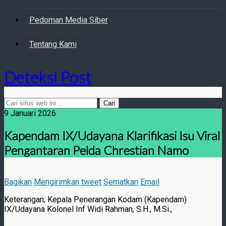
Pedoman Media Siber
Tentang Kami
Deteksi Post
9 Januari 2026
Kapendam IX/Udayana Klarifikasi Isu Viral
Pengantaran Pelda Chrestian Namo
Bagikan
Mengirimkan tweet
Sematkan
Email
Keterangan; Kepala Penerangan Kodam (Kapendam)
IX/Udayana Kolonel Inf Widi Rahman, S.H., M.Si.,