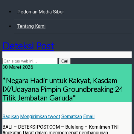
Pedoman Media Siber
Tentang Kami
Deteksi Post
30 Maret 2026
*Negara Hadir untuk Rakyat, Kasdam
IX/Udayana Pimpin Groundbreaking 24
Titik Jembatan Garuda*
Bagikan
Mengirimkan tweet
Sematkan
Email
BALI – DETEKSIPOST.COM – Buleleng – Komitmen TNI
Angkatan Darat dalam mempercepat pembangunan