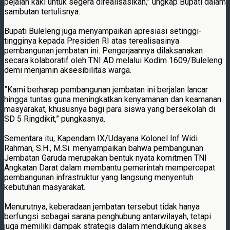
pejalan kaki untuk segera direalisasikan,” ungkap Bupati dalam
sambutan tertulisnya.
Bupati Buleleng juga menyampaikan apresiasi setinggi-
tingginya kepada Presiden RI atas terealisasinya
pembangunan jembatan ini. Pengerjaannya dilaksanakan
secara kolaboratif oleh TNI AD melalui Kodim 1609/Buleleng
demi menjamin aksesibilitas warga.
”Kami berharap pembangunan jembatan ini berjalan lancar
hingga tuntas guna meningkatkan kenyamanan dan keamanan
masyarakat, khususnya bagi para siswa yang bersekolah di
SD 5 Ringdikit,” pungkasnya.
Sementara itu, Kapendam IX/Udayana Kolonel Inf Widi
Rahman, S.H., M.Si. menyampaikan bahwa pembangunan
Jembatan Garuda merupakan bentuk nyata komitmen TNI
Angkatan Darat dalam membantu pemerintah mempercepat
pembangunan infrastruktur yang langsung menyentuh
kebutuhan masyarakat.
Menurutnya, keberadaan jembatan tersebut tidak hanya
berfungsi sebagai sarana penghubung antarwilayah, tetapi
juga memiliki dampak strategis dalam mendukung akses