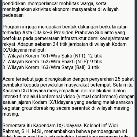
pendidikan, memperlancar mobilitas warga, serta
meningkatkan aktivitas ekonomi masyarakat di wilayah
pedesaan.
Program ini juga merupakan bentuk dukungan berkelanjutan
terhadap Asta Cita ke-3 Presiden Prabowo Subianto yang
berfokus pada pemerataan infrastruktur demi kesejahteraan
rakyat. Adapun sebaran 24 titik jembatan di wilayah Kodam
IX/Udayana meliputi:
1. Wilayah Korem 161/Wira Sakti (NTT): 12 titik
2. Wilayah Korem 162/Wira Bhakti (NTB): 9 titik
3. Wilayah Korem 163/Wira Satya (Bali): 3 titik
Acara tersebut juga dirangkaikan dengan penyerahan 25 paket
sembako kepada perwakilan masyarakat setempat. Selain itu,
Kasdam IX/Udayana menyempatkan diri melakukan dialog
interaktif melalui konferensi video (virtual conference) dengan
satuan jajaran Kodam IX/Udayana yang sedang melaksanakan
kegiatan groundbreaking secara serentak di wilayah masing-
masing.
Sementara itu Kapendam IX/Udayana, Kolonel Inf Widi
Rahman, S.H., M.Si., menambahkan bahwa pembangunan ini