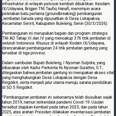
infrastruktur di wilayah pelosok kembali dibuktikan. Kasdam
IX/Udayana, Brigjen TNI Taufiq Hanafi, memimpin acara
peletakan batu pertama (groundbreaking) pembangunan
Jembatan Garuda yang dipusatkan di Desa Lokapaksa,
Kecamatan Seririt, Kabupaten Buleleng, Senin (30/3/2026).
Pembangunan ini merupakan bagian dari program strategis
TNI AD Tahap III dan IV yang mencakup 376 titik jembatan di
seluruh Indonesia. Khusus di wilayah Kodam IX/Udayana,
direncanakan pembangunan 24 titik jembatan gantung yang
tersebar di tiga provinsi.
Dalam sambutan Bupati Buleleng, I Nyoman Sutjidra, yang
dibacakan oleh Kadis Perkimta Ni Nyoman Surattini, S.T.,
ditegaskan bahwa jembatan gantung ini merupakan akses vital
yang menghubungkan Desa Lokapaksa dengan Desa
Ringdikit, serta menjadi jalur utama menuju sarana pendidikan
di SD 5 Ringdikit.
”Pembangunan jembatan ini sebenarnya telah diusulkan sejak
tahun 2019, namun terkendala pandemi Covid-19. Usulan
tersebut diajukan kembali pada tahun 2023, dan pada tahun
2025, atas arahan Presiden dilakukan inventarisasi jembatan