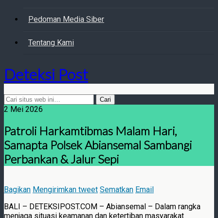
Pedoman Media Siber
Tentang Kami
Deteksi Post
2 Mei 2026
Patroli Harkamtibmas Malam Hari,
Samapta Polsek Abiansemal Sambangi
Perbankan & Jalur Sepi
Bagikan
Mengirimkan tweet
Sematkan
Email
BALI – DETEKSIPOST.COM – Abiansemal – Dalam rangka
menjaga situasi keamanan dan ketertiban masyarakat