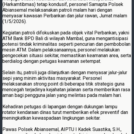
(Harkamtibmas) tetap kondusif, personel Samapta Polsek
Abiansemal melaksanakan patroli malam hari dengan
menyasar kawasan Perbankan dan jalur rawan, Jumat malam
(1/5/2026).
Kegiatan patroli difokuskan pada objek vital Perbankan, yakni
ATM Bank BPD Bali di wilayah Mambal, guna mengantisipasi
potensi tindak kriminalitas seperti pencurian dan pembobolan
mesin ATM. Dalam pelaksanaannya, personel melakukan
pengecekan situasi sekitar, memastikan keamanan area, serta
berdialog dengan petugas keamanan setempat.
Selain itu, patroli juga dilanjutkan dengan menyasar jalur-jalur
sepi yang minim aktivitas masyarakat. Personel
melaksanakan strong point di beberapa titik strategis guna
mencegah terjadinya kejahatan jalanan serta memberikan rasa
aman bagi pengguna jalan yang melintas pada malam hari.
Kehadiran petugas di lapangan dengan dukungan lampu
rotator kendaraan dinas turut memberikan efek preventif dan
meningkatkan kewaspadaan lingkungan sekitar.
Pawas Polsek Abiansemal, AIPTU I Kadek Suastika, S.H.,