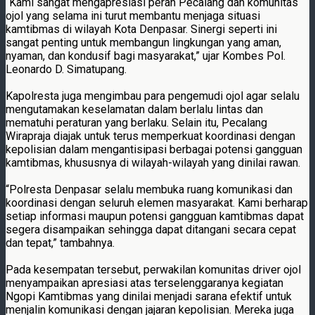
“Kami sangat mengapresiasi peran Pecalang dan komunitas
ojol yang selama ini turut membantu menjaga situasi
kamtibmas di wilayah Kota Denpasar. Sinergi seperti ini
sangat penting untuk membangun lingkungan yang aman,
nyaman, dan kondusif bagi masyarakat,” ujar Kombes Pol.
Leonardo D. Simatupang.
Kapolresta juga mengimbau para pengemudi ojol agar selalu
mengutamakan keselamatan dalam berlalu lintas dan
mematuhi peraturan yang berlaku. Selain itu, Pecalang
Wirapraja diajak untuk terus memperkuat koordinasi dengan
kepolisian dalam mengantisipasi berbagai potensi gangguan
kamtibmas, khususnya di wilayah-wilayah yang dinilai rawan.
“Polresta Denpasar selalu membuka ruang komunikasi dan
koordinasi dengan seluruh elemen masyarakat. Kami berharap
setiap informasi maupun potensi gangguan kamtibmas dapat
segera disampaikan sehingga dapat ditangani secara cepat
dan tepat,” tambahnya.
Pada kesempatan tersebut, perwakilan komunitas driver ojol
menyampaikan apresiasi atas terselenggaranya kegiatan
Ngopi Kamtibmas yang dinilai menjadi sarana efektif untuk
menjalin komunikasi dengan jajaran kepolisian. Mereka juga