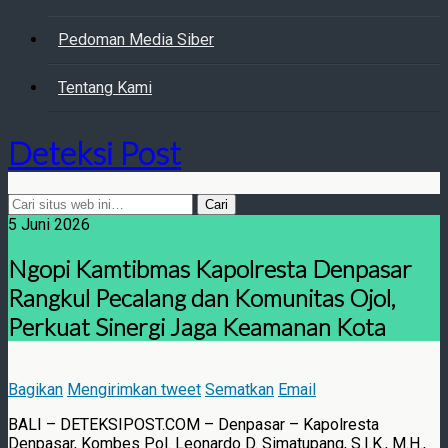
Pedoman Media Siber
Tentang Kami
Deteksi Post
5 Juni 2026
Ngopi Kamtibmas Kapolresta Denpasar
Rangkul Pecalang dan Komunitas Ojol,
Perkuat Sinergi Jaga Keamanan Kota
Bagikan
Mengirimkan tweet
Sematkan
Email
BALI – DETEKSIPOST.COM – Denpasar – Kapolresta
Denpasar, Kombes Pol. Leonardo D. Simatupang, S.I.K., M.H.,