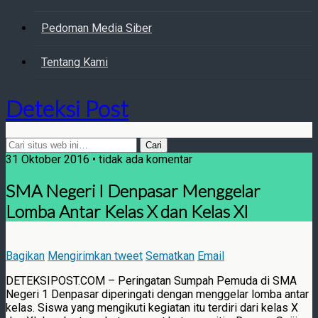
Pedoman Media Siber
Tentang Kami
Deteksi Post
31 Oktober 2016 • tidak ada komentar
SMA Negeri I Denpasar Menggelar
Lomba Antar Kelas X dan Kelas XI
Bagikan
Mengirimkan tweet
Sematkan
Email
DETEKSIPOST.COM – Peringatan Sumpah Pemuda di SMA
Negeri 1 Denpasar diperingati dengan menggelar lomba antar
kelas. Siswa yang mengikuti kegiatan itu terdiri dari kelas X