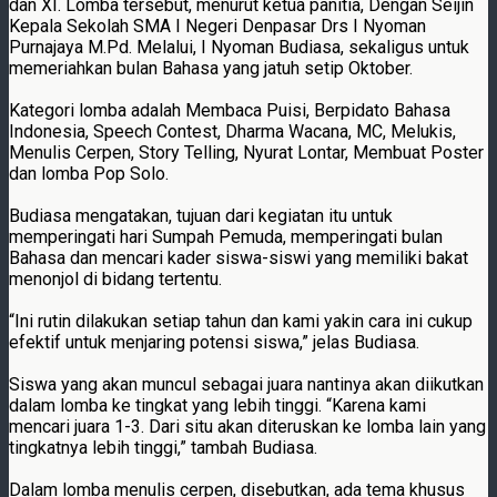
dan XI. Lomba tersebut, menurut ketua panitia, Dengan Seijin
Kepala Sekolah SMA I Negeri Denpasar Drs I Nyoman
Purnajaya M.Pd. Melalui, I Nyoman Budiasa, sekaligus untuk
memeriahkan bulan Bahasa yang jatuh setip Oktober.
Kategori lomba adalah Membaca Puisi, Berpidato Bahasa
Indonesia, Speech Contest, Dharma Wacana, MC, Melukis,
Menulis Cerpen, Story Telling, Nyurat Lontar, Membuat Poster
dan lomba Pop Solo.
Budiasa mengatakan, tujuan dari kegiatan itu untuk
memperingati hari Sumpah Pemuda, memperingati bulan
Bahasa dan mencari kader siswa-siswi yang memiliki bakat
menonjol di bidang tertentu.
“Ini rutin dilakukan setiap tahun dan kami yakin cara ini cukup
efektif untuk menjaring potensi siswa,” jelas Budiasa.
Siswa yang akan muncul sebagai juara nantinya akan diikutkan
dalam lomba ke tingkat yang lebih tinggi. “Karena kami
mencari juara 1-3. Dari situ akan diteruskan ke lomba lain yang
tingkatnya lebih tinggi,” tambah Budiasa.
Dalam lomba menulis cerpen, disebutkan, ada tema khusus