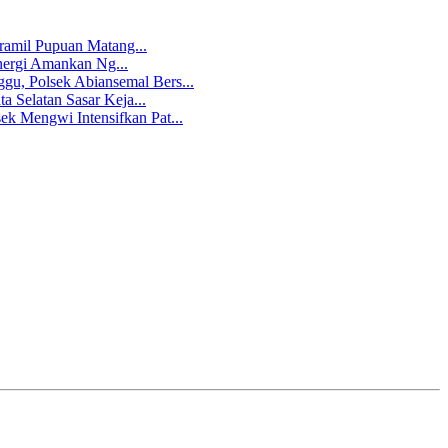
amil Pupuan Matang...
ergi Amankan Ng...
gu, Polsek Abiansemal Bers...
ta Selatan Sasar Keja...
k Mengwi Intensifkan Pat...