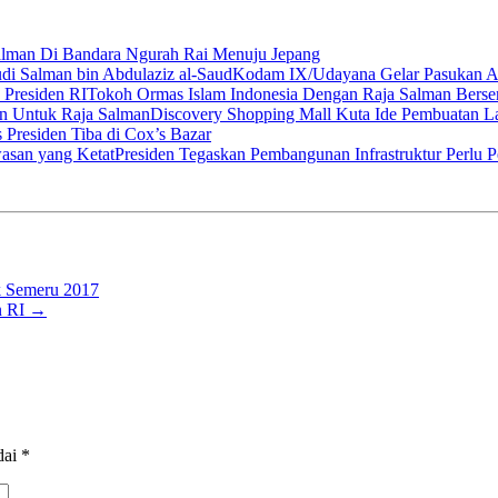
alman Di Bandara Ngurah Rai Menuju Jepang
Kodam IX/Udayana Gelar Pasukan Am
Tokoh Ormas Islam Indonesia Dengan Raja Salman Berser
Discovery Shopping Mall Kuta Ide Pembuatan L
Presiden Tiba di Cox’s Bazar
Presiden Tegaskan Pembangunan Infrastruktur Perlu 
ik Semeru 2017
n RI
→
dai
*