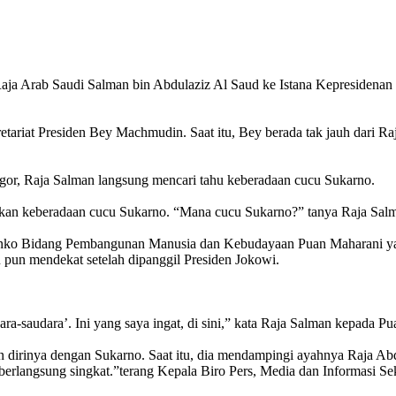
Arab Saudi Salman bin Abdulaziz Al Saud ke Istana Kepresidenan Bog
etariat Presiden Bey Machmudin. Saat itu, Bey berada tak jauh dari R
gor, Raja Salman langsung mencari tahu keberadaan cucu Sukarno.
akan keberadaan cucu Sukarno. “Mana cucu Sukarno?” tanya Raja Salma
Menko Bidang Pembangunan Manusia dan Kebudayaan Puan Maharani ya
pun mendekat setelah dipanggil Presiden Jokowi.
ra-saudara’. Ini yang saya ingat, di sini,” kata Raja Salman kepada Pu
uan dirinya dengan Sukarno. Saat itu, dia mendampingi ayahnya Raja Ab
berlangsung singkat.”terang Kepala Biro Pers, Media dan Informasi 