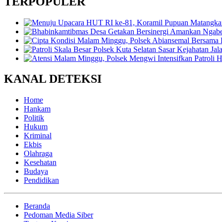
TERPOPULER
KANAL DETEKSI
Home
Hankam
Politik
Hukum
Kriminal
Ekbis
Olahraga
Kesehatan
Budaya
Pendidikan
Beranda
Pedoman Media Siber