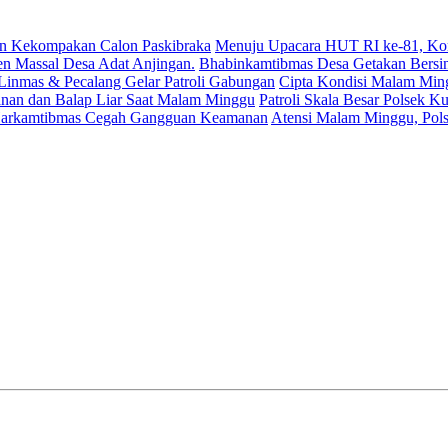
Menuju Upacara HUT RI ke-81, Kor
Bhabinkamtibmas Desa Getakan Bersin
Cipta Kondisi Malam Ming
Patroli Skala Besar Polsek Ku
Atensi Malam Minggu, Polse