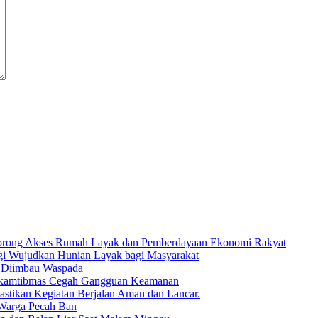
 Dorong Akses Rumah Layak dan Pemberdayaan Ekonomi Rakyat
rgi Wujudkan Hunian Layak bagi Masyarakat
a Diimbau Waspada
Harkamtibmas Cegah Gangguan Keamanan
stikan Kegiatan Berjalan Aman dan Lancar.
 Warga Pecah Ban