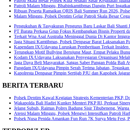
Patroli Skala Besar Polsek Kuta Selatan Sasar Kejahatan Jala
Patroli Malam Minggu, Bhabinkamtibmas Dangin Puri Ingatka
Ribuan Peserta Ramaikan QRIS Bali Summer Run 2026, Pols
Malam Minggu, Polsek Dentim Gelar Patroli Skala Besar Ce
Pengukuhan & Tasyakuran Pengurus Baru Laskar Bali Shanti 
PT Barata Perkasa Grup Fokus Kembangkan Bisnis Properti 
Terkait Wna Asal Australia Meninggal Dunia Di Kantor Imigrasi
Jaga Situasi Kamtibmas, Polsek Denpasar Barat Laksanakan Pa
Kapendam IX/Udayana Luruskan Pemberitaan Terkait Insiden
Terungkap Motif Bullying Berujung Maut, Empat Pelaku Bun
Kodam IX/Udayana Laksanakan Penyegaran Organisasi Melalui
Jaga Daya Beli Masyarakat, Satgas Saber Pangan Polda Bali A
Pangdam IX/Udayana Pimpin Serah Terima Jabatan, Tegaskan 
Kapolresta Denpasar Pimpin Sertijab PJU dan Kapolsek Jajara
BERITA TERBARU
Polsek Dentim Kawal Kegiatan Strategis Kementerian PKP,
Wakapolda Bali Hadiri Kunker Menteri PKP RI, Perkuat Sine
Jelang Subuh, Raimas Polres Badung Sisir Tibubeneng, Warg
Atensi Malam Minggu, Polsek Mengwi Intensifkan Patroli 
Polsek Nusa Penida Amankan Fun Run 7K Surya Metu Fest, Pa