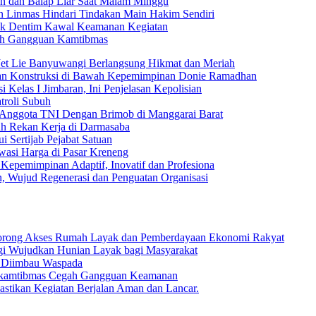
nan dan Balap Liar Saat Malam Minggu
n Linmas Hindari Tindakan Main Hakim Sendiri
ek Dentim Kawal Keamanan Kegiatan
gah Gangguan Kamtibmas
Jet Lie Banyuwangi Berlangsung Hikmat dan Meriah
dan Konstruksi di Bawah Kepemimpinan Donie Ramadhan
 Kelas I Jimbaran, Ini Penjelasan Kepolisian
troli Subuh
 Anggota TNI Dengan Brimob di Manggarai Barat
uh Rekan Kerja di Darmasaba
 Sertijab Pejabat Satuan
wasi Harga di Pasar Kreneng
Kepemimpinan Adaptif, Inovatif dan Profesiona
n, Wujud Regenerasi dan Penguatan Organisasi
 Dorong Akses Rumah Layak dan Pemberdayaan Ekonomi Rakyat
rgi Wujudkan Hunian Layak bagi Masyarakat
a Diimbau Waspada
Harkamtibmas Cegah Gangguan Keamanan
stikan Kegiatan Berjalan Aman dan Lancar.